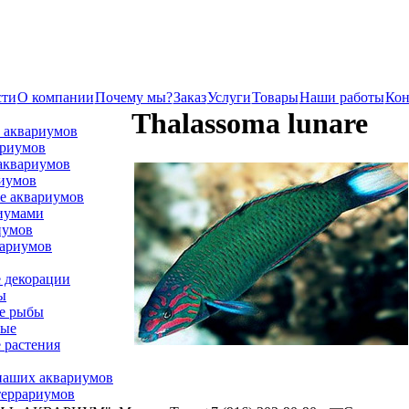
сти
О компании
Почему мы?
Заказ
Услуги
Товары
Наши работы
Кон
Thalassoma lunare
 аквариумов
ариумов
аквариумов
иумов
е аквариумов
риумами
иумов
рариумов
 декорации
ы
е рыбы
ные
 растения
наших аквариумов
террариумов