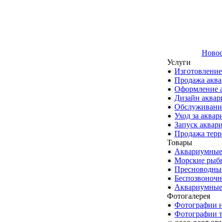
Ново
Услуги
Изготовление
Продажа акв
Оформление 
Дизайн аквар
Обслуживани
Уход за аква
Запуск аквар
Продажа тер
Товары
Аквариумные
Морские рыб
Пресноводны
Беспозвоноч
Аквариумные
Фотогалерея
Фотографии 
Фотографии 