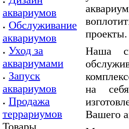
аквари
аквариумов
воплотит
Обслуживание
проекты.
аквариумов
Уход за
Наша с
аквариумами
обслужи
Запуск
комплекс
аквариумов
на себ
Продажа
изготов
террариумов
Вашего а
Товары