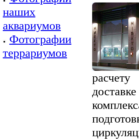
наших
аквариумов
Фотографии
террариумов
расчету
достав
компле
подгот
циркул