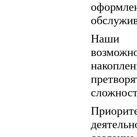
оформлен
обслужив
Наши с
возмо
накопл
претвор
сложност
Приор
деятельн